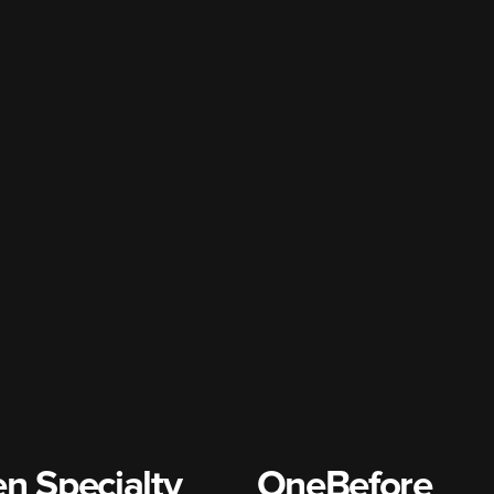
n Specialty
OneBefore