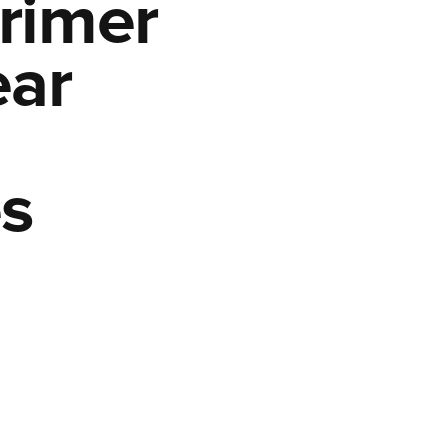
primer
ear
s