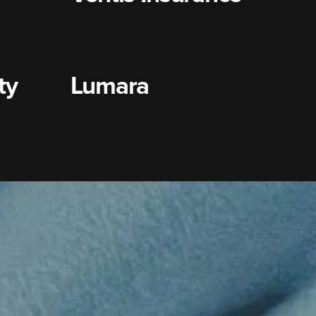
ty
Lumara